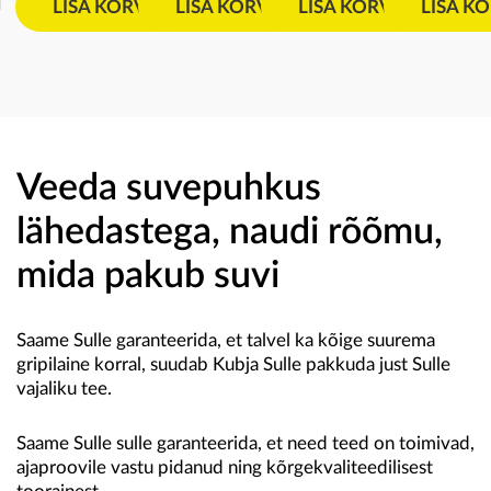
LISA KORVI
LISA KORVI
LISA KORVI
LISA KO
Veeda suvepuhkus
lähedastega, naudi rõõmu,
mida pakub suvi
Saame Sulle garanteerida, et talvel ka kõige suurema
gripilaine korral, suudab Kubja Sulle pakkuda just Sulle
vajaliku tee.
Saame Sulle sulle garanteerida, et need teed on toimivad,
ajaproovile vastu pidanud ning kõrgekvaliteedilisest