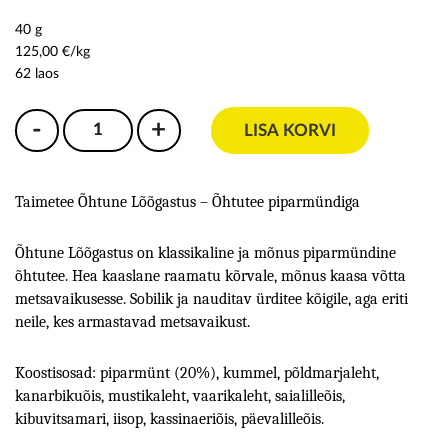
40 g
125,00 €/kg
62 laos
LISA KORVI
Taimetee Õhtune Lõõgastus – Õhtutee piparmündiga
Õhtune Lõõgastus on klassikaline ja mõnus piparmündine
õhtutee. Hea kaaslane raamatu kõrvale, mõnus kaasa võtta
metsavaikusesse. Sobilik ja nauditav ürditee kõigile, aga eriti
neile, kes armastavad metsavaikust.
Koostisosad: piparmünt (20%), kummel, põldmarjaleht,
kanarbikuõis, mustikaleht, vaarikaleht, saialilleõis,
kibuvitsamari, iisop, kassinaeriõis, päevalilleõis.