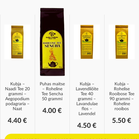
Kubja –
Puhas maitse
Kubja –
Kubja –
Naadi Tee 20
– Roheline
Lavendliõite
Rohelise
grammi –
Tee Sencha
Tee 40
Rooibose Tee
Aegopodium
50 grammi
grammi –
90 grammi –
podagraria –
Lavandulae
Roheline
Naat
flos –
rooibos
4.00
€
Lavendel
4.40
€
5.50
€
4.50
€