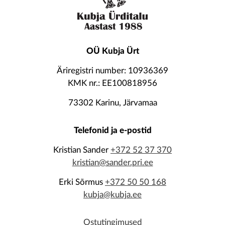
OÜ Kubja Ürt
Äriregistri number: 10936369
KMK nr.: EE100818956
73302 Karinu, Järvamaa
Telefonid ja e-postid
Kristian Sander
+372 52 37 370
kristian@sander.pri.ee
Erki Sõrmus
+372 50 50 168
kubja@kubja.ee
Ostutingimused