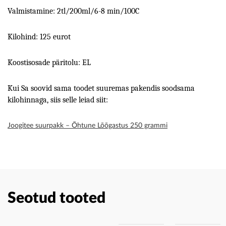
Valmistamine: 2tl/200ml/6-8 min/100C
Kilohind: 125 eurot
Koostisosade päritolu: EL
Kui Sa soovid sama toodet suuremas pakendis soodsama
kilohinnaga, siis selle leiad siit:
Joogitee suurpakk – Õhtune Lõõgastus 250 grammi
Seotud tooted